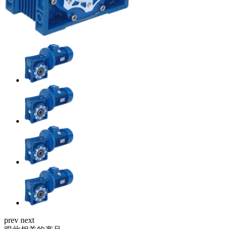
prev
next