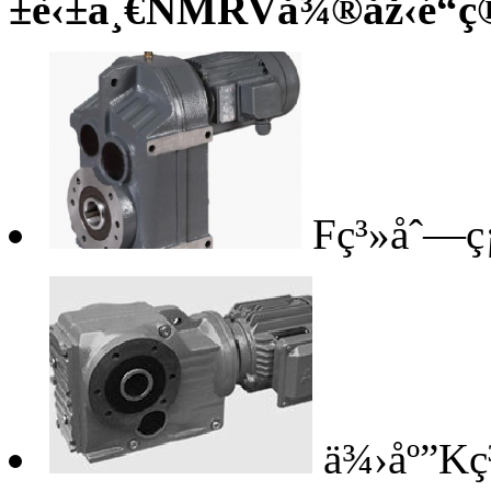
±è‹±ä¸€NMRVå¾®åž‹é“ç
Fç³»åˆ—ç
ä¾›åº”Kç