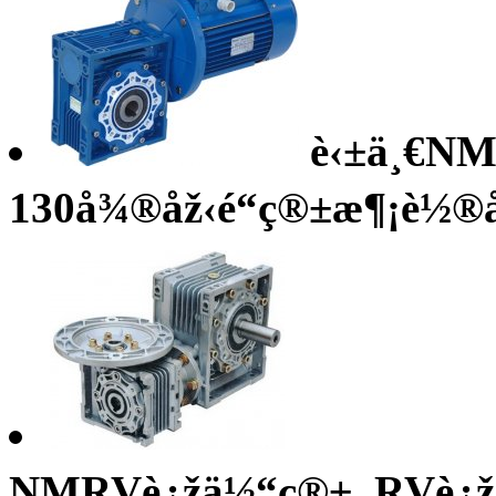
è‹±ä¸€N
130å¾®åž‹é“ç®±æ¶¡è½®
NMRVè¿žä½“ç®±_RVè¿žä½“