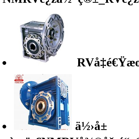
RVå‡é€Ÿæœº
ä½›å±