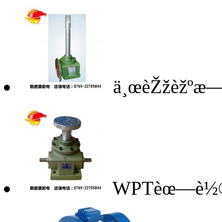
ä¸œèŽžèžºæ
WPTèœ—è½®ä¸